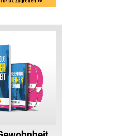
 für 0€ zugreifen >>
 Gewohnheit