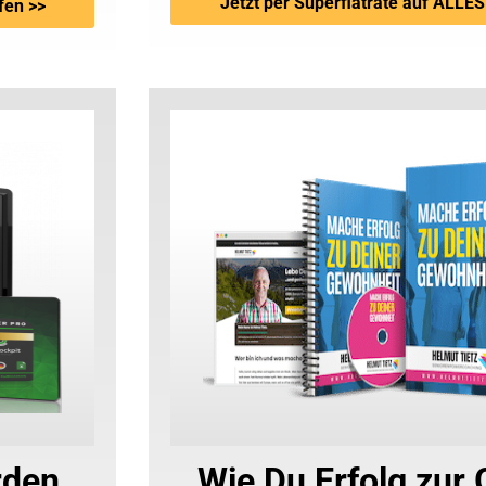
Jetzt per Superflatrate auf ALLES
fen >>
rden
Wie Du Erfolg zur