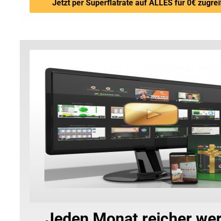
Jetzt per Superflatrate auf ALLES für 0€ zugrei
Jeden Monat reicher we