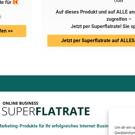
oder
te für
0€
Auf dieses Produkt und auf ALLE an
€
zugreifen –
Jetzt per Superflatrate! Sie s
fen >>
Jetzt per Superflatrate auf ALLES
rketing-Produkte für Ihr erfolgreiches Internet-Business
Um dir ein 
Geräteinfor