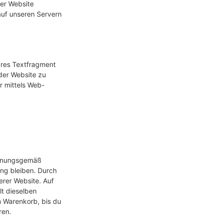
rer Website
 auf unseren Servern
ares Textfragment
 der Website zu
r mittels Web-
ordnungsgemäß
ung bleiben. Durch
erer Website. Auf
t dieselben
m Warenkorb, bis du
ren.