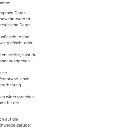
Daten:
zogenen Daten
fbewahrt werden.
ersönliche Daten
 wünscht, deine
wie gelöscht oder
en erteilst, hast du
rsonenbezogenen
eine
erantwortlichen
Verarbeitung
ten widersprechen.
de für die
ch auf die
schwerde darüber