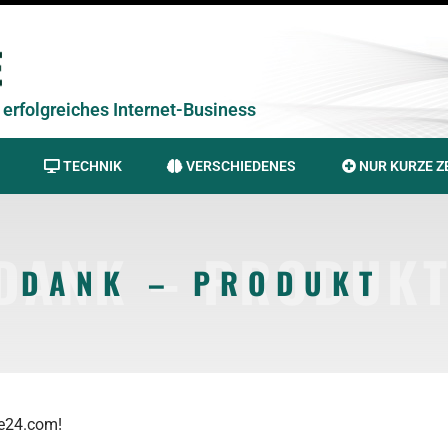
erfolgreiches Internet-Business
TECHNIK
VERSCHIEDENES
NUR KURZE Z
 DANK – PRODUK
N DANK – PRODUKT
re24.com!