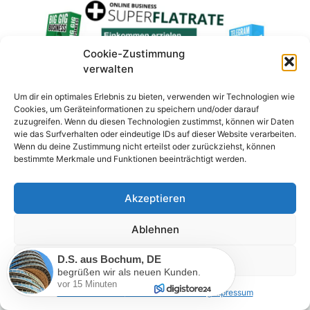
Cookie-Zustimmung
verwalten
Um dir ein optimales Erlebnis zu bieten, verwenden wir Technologien wie
Cookies, um Geräteinformationen zu speichern und/oder darauf
zuzugreifen. Wenn du diesen Technologien zustimmst, können wir Daten
wie das Surfverhalten oder eindeutige IDs auf dieser Website verarbeiten.
Wenn du deine Zustimmung nicht erteilst oder zurückziehst, können
bestimmte Merkmale und Funktionen beeinträchtigt werden.
NEU: inkl. diesem Bonus!
Akzeptieren
Sofortzugriff auf 135 Ratgeber (eBook
+ Hörbücher) inkl. Verkaufslizenzen +
Ablehnen
Cover zum Geld verdienen /
Weiterverkauf (auch
P.F.
aus
Erfurt
,
DE
Einstellungen ansehen
Individualisierungen möglich. Sie
begrüßen wir als neuen Kunden.
vor neun Stunden
können Inhalte, Titel ändern, Cover
Cookie-Richtlinie
Datenschutzerklärung
Impressum
austauschen und sich selber als Autor