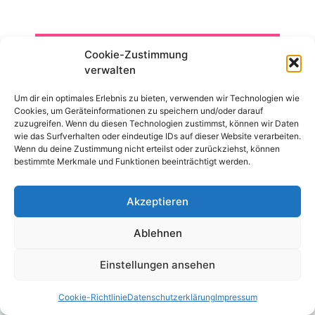
NEU: inkl. diesem Bonus!
Cookie-Zustimmung
verwalten
Sofortzugriff auf 135 Ratgeber (eBook
+ Hörbücher) inkl. Verkaufslizenzen +
Um dir ein optimales Erlebnis zu bieten, verwenden wir Technologien wie
Cookies, um Geräteinformationen zu speichern und/oder darauf
Cover zum Geld verdienen /
zuzugreifen. Wenn du diesen Technologien zustimmst, können wir Daten
Weiterverkauf (auch
wie das Surfverhalten oder eindeutige IDs auf dieser Website verarbeiten.
Individualisierungen möglich. Sie
Wenn du deine Zustimmung nicht erteilst oder zurückziehst, können
können Inhalte, Titel ändern, Cover
bestimmte Merkmale und Funktionen beeinträchtigt werden.
austauschen und sich selber als Autor
einsetzen etc.)
Akzeptieren
Ablehnen
Jeden 6. Monat nur 239,94 €
Einstellungen ansehen
Bequeme Zahlungen alle 6
Cookie-Richtlinie
Datenschutzerklärung
Impressum
Monate über 239,94 €.