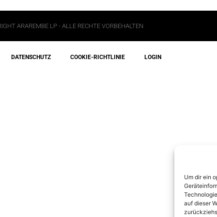
IGHT ARAREMBE LP - ALLE RECHTE VORBEHALTEN
DATENSCHUTZ
COOKIE-RICHTLINIE
LOGIN
Um dir ein 
Geräteinfor
Technologie
auf dieser W
zurückziehs