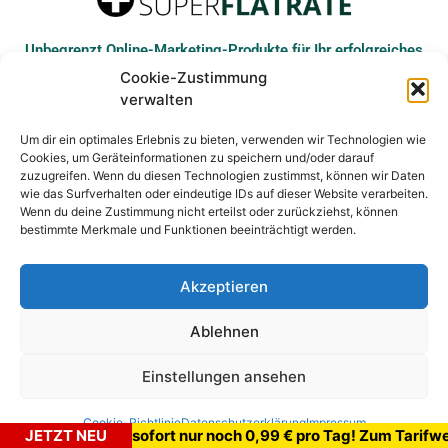
Unbegrenzt Online-Marketing-Produkte für Ihr erfolgreiches
Internet-Business
Cookie-Zustimmung
verwalten
Um dir ein optimales Erlebnis zu bieten, verwenden wir Technologien wie
Cookies, um Geräteinformationen zu speichern und/oder darauf
© COPYRIGHT ARAREMBE LP - ALLE RECHTE VORBEHALTEN
zuzugreifen. Wenn du diesen Technologien zustimmst, können wir Daten
wie das Surfverhalten oder eindeutige IDs auf dieser Website verarbeiten.
Wenn du deine Zustimmung nicht erteilst oder zurückziehst, können
bestimmte Merkmale und Funktionen beeinträchtigt werden.
IMPRESSUM
DATENSCHUTZ
COOKIE-RICHTLINIE
Akzeptieren
LOGIN
Ablehnen
Einstellungen ansehen
Cookie-Richtlinie
Datenschutzerklärung
Impressum
Superflatrate ab sofort nur noch 0,99 € pro Tag! Zum T
JETZT NEU