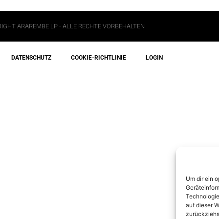
IGHT ARAREMBE LP - ALLE RECHTE VORBEHALTEN
DATENSCHUTZ
COOKIE-RICHTLINIE
LOGIN
Um dir ein 
Geräteinfor
Technologie
auf dieser W
zurückziehs