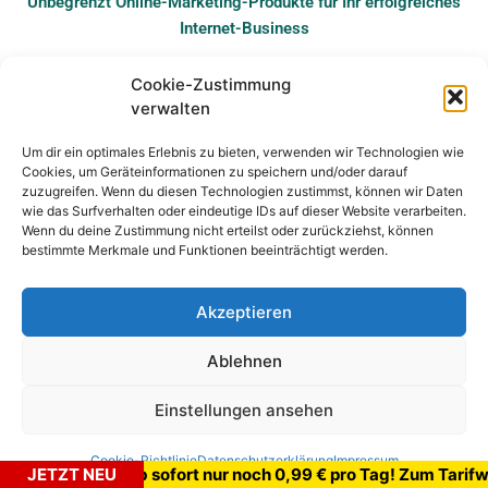
Unbegrenzt Online-Marketing-Produkte für Ihr erfolgreiches
Internet-Business
Cookie-Zustimmung
verwalten
© COPYRIGHT ARAREMBE LP - ALLE RECHTE VORBEHALTEN
Um dir ein optimales Erlebnis zu bieten, verwenden wir Technologien wie
Cookies, um Geräteinformationen zu speichern und/oder darauf
zuzugreifen. Wenn du diesen Technologien zustimmst, können wir Daten
wie das Surfverhalten oder eindeutige IDs auf dieser Website verarbeiten.
IMPRESSUM
DATENSCHUTZ
COOKIE-RICHTLINIE
Wenn du deine Zustimmung nicht erteilst oder zurückziehst, können
bestimmte Merkmale und Funktionen beeinträchtigt werden.
LOGIN
Akzeptieren
Ablehnen
Einstellungen ansehen
Cookie-Richtlinie
Datenschutzerklärung
Impressum
Superflatrate ab sofort nur noch 0,99 € pro Tag! Zum 
JETZT NEU