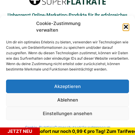
Unbegrenzt Online-Marketing-Produkte für Ihr erfolgreiches
Internet-Business
Cookie-Zustimmung
verwalten
Um dir ein optimales Erlebnis zu bieten, verwenden wir Technologien wie
Cookies, um Geräteinformationen zu speichern und/oder darauf
© COPYRIGHT ARAREMBE LP - ALLE RECHTE VORBEHALTEN
zuzugreifen. Wenn du diesen Technologien zustimmst, können wir Daten
wie das Surfverhalten oder eindeutige IDs auf dieser Website verarbeiten.
Wenn du deine Zustimmung nicht erteilst oder zurückziehst, können
bestimmte Merkmale und Funktionen beeinträchtigt werden.
IMPRESSUM
DATENSCHUTZ
COOKIE-RICHTLINIE
Akzeptieren
LOGIN
Ablehnen
Einstellungen ansehen
Cookie-Richtlinie
Datenschutzerklärung
Impressum
Superflatrate ab sofort nur noch 0,99 € pro Tag! Zum Ta
JETZT NEU