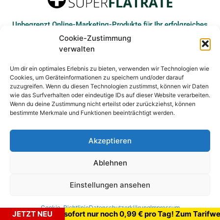
Unbegrenzt Online-Marketing-Produkte für Ihr erfolgreiches
Internet-Business
Cookie-Zustimmung
verwalten
Um dir ein optimales Erlebnis zu bieten, verwenden wir Technologien wie
Cookies, um Geräteinformationen zu speichern und/oder darauf
© COPYRIGHT ARAREMBE LP - ALLE RECHTE VORBEHALTEN
zuzugreifen. Wenn du diesen Technologien zustimmst, können wir Daten
wie das Surfverhalten oder eindeutige IDs auf dieser Website verarbeiten.
Wenn du deine Zustimmung nicht erteilst oder zurückziehst, können
bestimmte Merkmale und Funktionen beeinträchtigt werden.
IMPRESSUM
DATENSCHUTZ
COOKIE-RICHTLINIE
Akzeptieren
LOGIN
Ablehnen
Einstellungen ansehen
Cookie-Richtlinie
Datenschutzerklärung
Impressum
Superflatrate ab sofort nur noch 0,99 € pro Tag! Zum T
JETZT NEU