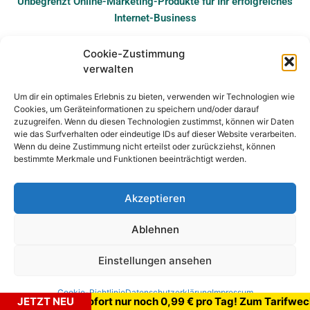
Unbegrenzt Online-Marketing-Produkte für Ihr erfolgreiches
Internet-Business
Cookie-Zustimmung
verwalten
© COPYRIGHT ARAREMBE LP - ALLE RECHTE VORBEHALTEN
Um dir ein optimales Erlebnis zu bieten, verwenden wir Technologien wie
Cookies, um Geräteinformationen zu speichern und/oder darauf
zuzugreifen. Wenn du diesen Technologien zustimmst, können wir Daten
wie das Surfverhalten oder eindeutige IDs auf dieser Website verarbeiten.
IMPRESSUM
DATENSCHUTZ
COOKIE-RICHTLINIE
Wenn du deine Zustimmung nicht erteilst oder zurückziehst, können
bestimmte Merkmale und Funktionen beeinträchtigt werden.
LOGIN
Akzeptieren
Ablehnen
Einstellungen ansehen
Cookie-Richtlinie
Datenschutzerklärung
Impressum
Superflatrate ab sofort nur noch 0,99 € pro Tag! Zum Tar
JETZT NEU